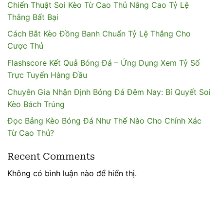
Chiến Thuật Soi Kèo Từ Cao Thủ Nâng Cao Tỷ Lệ
Thắng Bất Bại
Cách Bắt Kèo Đồng Banh Chuẩn Tỷ Lệ Thắng Cho
Cược Thủ
Flashscore Kết Quả Bóng Đá – Ứng Dụng Xem Tỷ Số
Trực Tuyến Hàng Đầu
Chuyên Gia Nhận Định Bóng Đá Đêm Nay: Bí Quyết Soi
Kèo Bách Trúng
Đọc Bảng Kèo Bóng Đá Như Thế Nào Cho Chính Xác
Từ Cao Thủ?
Recent Comments
Không có bình luận nào để hiển thị.