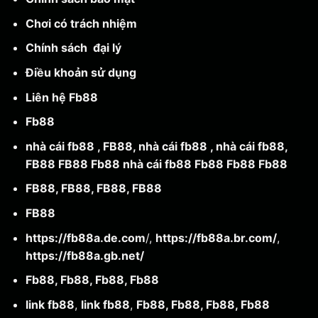
Chơi có trách nhiệm
Chính sách đại lý
Điều khoản sử dụng
Liên hệ Fb88
Fb88
nhà cái fb88
,
FB88
,
nhà cái fb88
,
nhà cái fb88
,
FB88
FB88
Fb88
nhà cái fb88
Fb88
Fb88
Fb88
FB88
,
FB88
,
FB88
,
FB88
FB88
https://fb88a.de.com
/,
https://fb88a.br.com/
,
https://fb88a.gb.net/
Fb88
,
Fb88
,
Fb88
,
Fb88
link fb88
,
link fb88
,
Fb88
,
Fb88
,
Fb88
,
Fb88