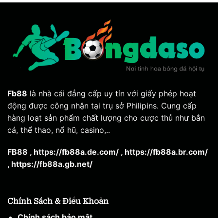
Fb88
là nhà cái đẳng cấp uy tín với giấy phép hoạt
động được công nhận tại trụ sở Philipins. Cung cấp
hàng loạt sản phẩm chất lượng cho cược thủ như bắn
cá, thể thao, nổ hũ, casino,..
FB88
,
https://fb88a.de.com/
,
https://fb88a.br.com/
,
https://fb88a.gb.net/
Chính Sách & Điều Khoản
Chính sách bảo mật