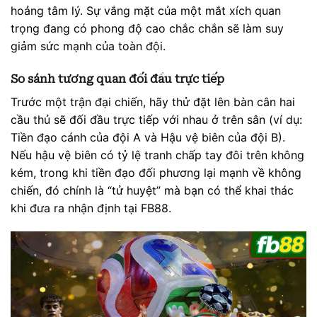
hoảng tâm lý. Sự vắng mặt của một mắt xích quan
trọng đang có phong độ cao chắc chắn sẽ làm suy
giảm sức mạnh của toàn đội.
So sánh tương quan đối đầu trực tiếp
Trước một trận đại chiến, hãy thử đặt lên bàn cân hai
cầu thủ sẽ đối đầu trực tiếp với nhau ở trên sân (ví dụ:
Tiền đạo cánh của đội A và Hậu vệ biên của đội B).
Nếu hậu vệ biên có tỷ lệ tranh chấp tay đôi trên không
kém, trong khi tiền đạo đối phương lại mạnh về không
chiến, đó chính là “tử huyệt” mà bạn có thể khai thác
khi đưa ra nhận định tại FB88.