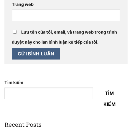
Trang web
Lưu tên của tôi, email, và trang web trong trình
duyệt này cho lần bình luận kế tiếp của tôi.
Tìm kiếm
TÌM
KIẾM
Recent Posts