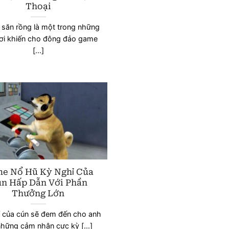
Thoại
 săn rồng là một trong những
hơi khiến cho đông đảo game
[...]
e Nổ Hũ Kỳ Nghỉ Của
n Hấp Dẫn Với Phần
Thưởng Lớn
ỉ của cún sẽ đem đến cho anh
hững cảm nhận cực kỳ [...]