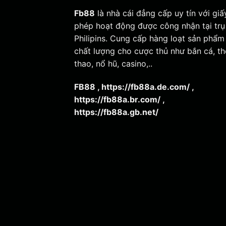
Fb88
là nhà cái đẳng cấp uy tín với giấ
phép hoạt động được công nhận tại trụ
Philipins. Cung cấp hàng loạt sản phẩm
chất lượng cho cược thủ như bắn cá, th
thao, nổ hũ, casino,..
FB88
,
https://fb88a.de.com/
,
https://fb88a.br.com/
,
https://fb88a.gb.net/