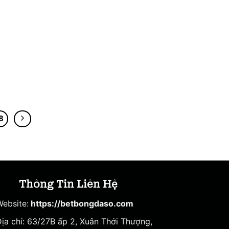
8
Thông Tin Liên Hệ
ebsite:
https://betbongdaso.com
ịa chỉ: 63/27B ấp 2, Xuân Thới Thượng,