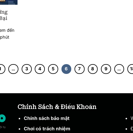
ững
Bại
đem đến
 phút
1
…
3
4
5
6
7
8
9
…
1
Chính Sách & Điều Khoản
Chính sách bảo mật
W
Chơi có trách nhiệm
Đ