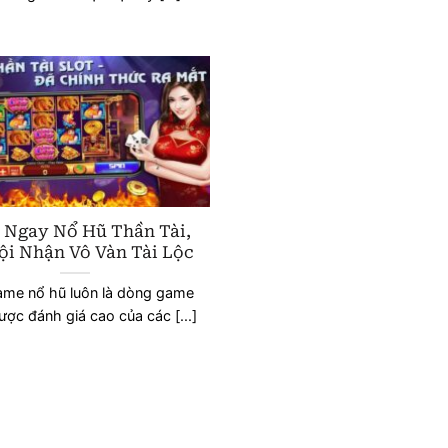
 Ngay Nổ Hũ Thần Tài,
ội Nhận Vô Vàn Tài Lộc
ame nổ hũ luôn là dòng game
ược đánh giá cao của các [...]