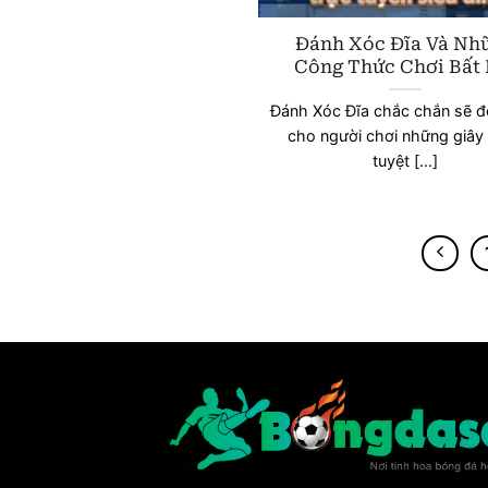
Đánh Xóc Đĩa Và Nh
Công Thức Chơi Bất 
Đánh Xóc Đĩa chắc chắn sẽ 
cho người chơi những giây
tuyệt [...]