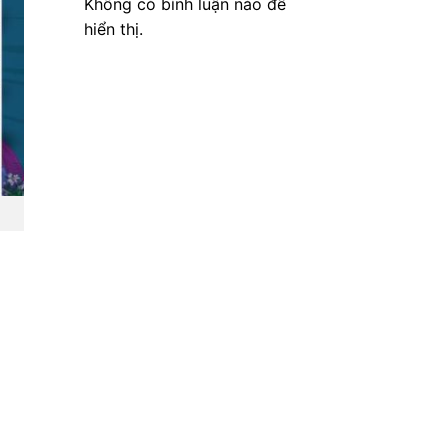
Không có bình luận nào để
hiển thị.