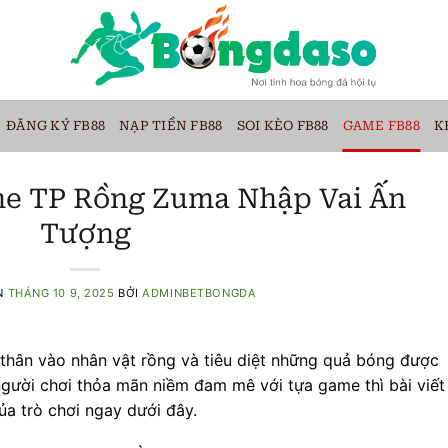
ĐĂNG KÝ FB88
NẠP TIỀN FB88
SOI KÈO FB88
GAME FB88
K
e TP Rồng Zuma Nhập Vai Ấn
Tượng
N
THÁNG 10 9, 2025
BỞI
ADMINBETBONGDA
thân vào nhân vật rồng và tiêu diệt những quả bóng được
người chơi thỏa mãn niềm đam mê với tựa game thì bài viết
ủa trò chơi ngay dưới đây.