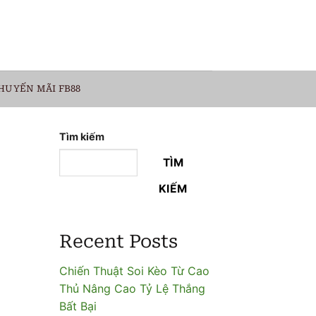
HUYẾN MÃI FB88
Tìm kiếm
TÌM
KIẾM
Recent Posts
Chiến Thuật Soi Kèo Từ Cao
Thủ Nâng Cao Tỷ Lệ Thắng
Bất Bại