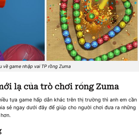
ệu về game nhập vai TP rồng Zuma
ới lạ của trò chơi rồng Zuma
hiều tựa game hấp dẫn khác trên thị trường thì anh em cần
 chia sẻ ngay dưới đây để giúp cho người chơi đưa ra những
 hơn.
g