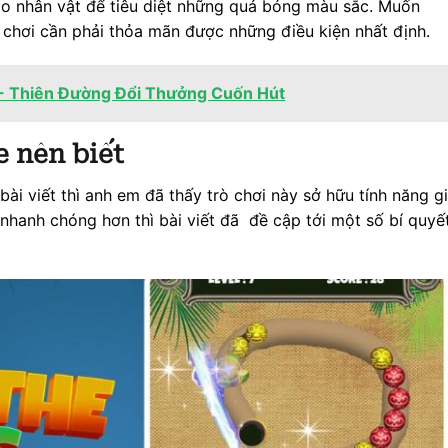
vào nhân vật để tiêu diệt những quả bóng màu sắc. Muốn
 chơi cần phải thỏa mãn được những điều kiện nhất định.
- Thiên Đường Đổi Thưởng Cuốn Hút
e nên biết
ài viết thì anh em đã thấy trò chơi này sở hữu tính năng gi
 nhanh chóng hơn thì bài viết đã đề cập tới một số bí quyế