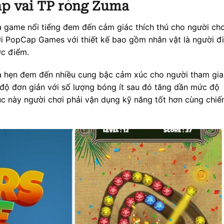
ập vai TP rồng Zuma
ựa game nổi tiếng đem đến cảm giác thích thú cho người chơ
i PopCap Games với thiết kế bao gồm nhân vật là người đi
c điểm.
a hẹn đem đến nhiều cung bậc cảm xúc cho người tham gia
 độ đơn giản với số lượng bóng ít sau đó tăng dần mức độ
úc này người chơi phải vận dụng kỹ năng tốt hơn cùng chiế