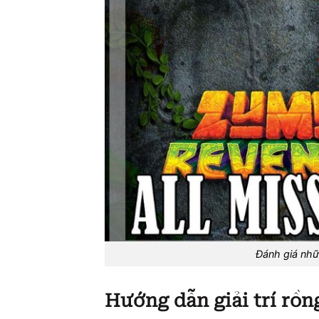
Đánh giá nhữ
Hướng dẫn giải trí rồn