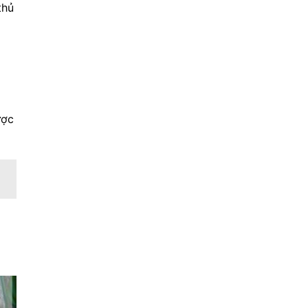
thủ
ược
o