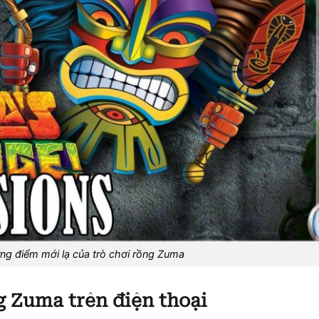
ng điểm mới lạ của trò chơi rồng Zuma
g Zuma trên điện thoại