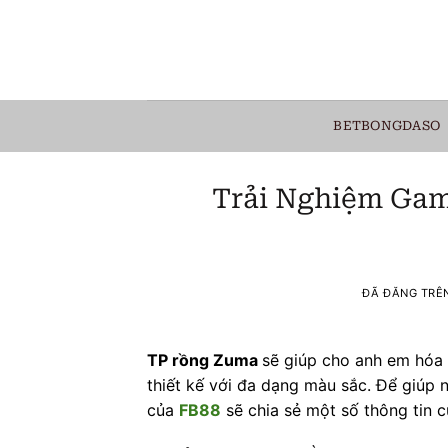
Chuyển
đến
nội
dung
BETBONGDASO
Trải Nghiệm Gam
ĐÃ ĐĂNG TRÊ
TP rồng Zuma
sẽ giúp cho anh em hóa 
thiết kế với đa dạng màu sắc. Để giúp 
của
FB88
sẽ chia sẻ một số thông tin c