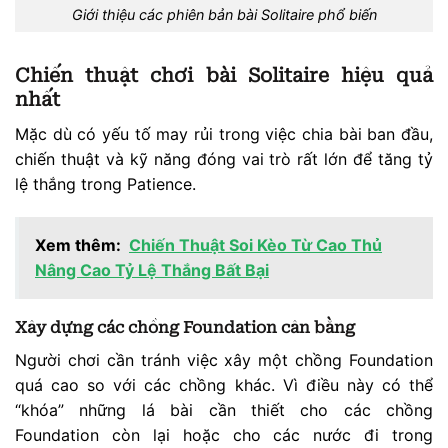
Giới thiệu các phiên bản bài Solitaire phổ biến
Chiến thuật chơi bài Solitaire hiệu quả
nhất
Mặc dù có yếu tố may rủi trong việc chia bài ban đầu,
chiến thuật và kỹ năng đóng vai trò rất lớn để tăng tỷ
lệ thắng trong Patience.
Xem thêm:
Chiến Thuật Soi Kèo Từ Cao Thủ
Nâng Cao Tỷ Lệ Thắng Bất Bại
Xây dựng các chồng Foundation cân bằng
Người chơi cần tránh việc xây một chồng Foundation
quá cao so với các chồng khác. Vì điều này có thể
“khóa” những lá bài cần thiết cho các chồng
Foundation còn lại hoặc cho các nước đi trong