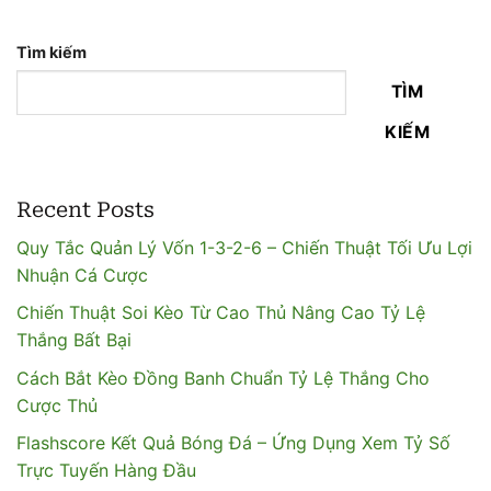
Tìm kiếm
TÌM
KIẾM
Recent Posts
Quy Tắc Quản Lý Vốn 1-3-2-6 – Chiến Thuật Tối Ưu Lợi
Nhuận Cá Cược
Chiến Thuật Soi Kèo Từ Cao Thủ Nâng Cao Tỷ Lệ
Thắng Bất Bại
Cách Bắt Kèo Đồng Banh Chuẩn Tỷ Lệ Thắng Cho
Cược Thủ
Flashscore Kết Quả Bóng Đá – Ứng Dụng Xem Tỷ Số
Trực Tuyến Hàng Đầu