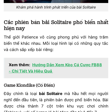
Khám phá hành trình phát triển của bài Solitaire
Các phiên bản bài Solitaire phổ biến nhất
hiện nay
Thế giới Patience vô cùng phong phú với hàng trăm
biến thể khác nhau. Mỗi loại hình lại có những quy tắc
và cách sắp xếp bài riêng:
Xem thêm:
Hướng Dẫn Xem Kèo Cá Cược FB88
- Chi Tiết Và Hiệu Quả
Game Klondike (Cổ Điển)
Đây chính là loại
bài Solitaire
mà hầu hết mọi người
nghĩ đến đầu tiên, là phiên bản được phổ biến hóa. Bài
được chia thành 7 cột trên khu vực chơi chính