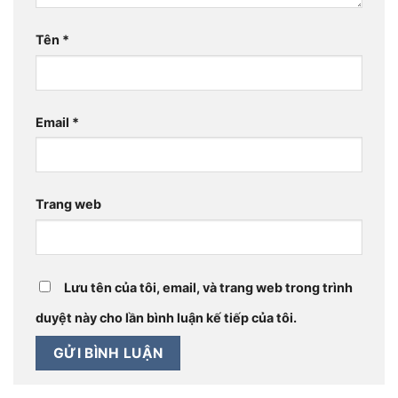
Tên
*
Email
*
Trang web
Lưu tên của tôi, email, và trang web trong trình
duyệt này cho lần bình luận kế tiếp của tôi.