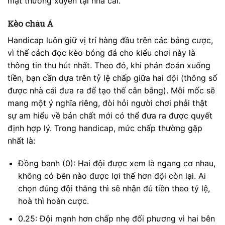
mặt thường xuyên tại nhà cái.
Kèo châu Á
Handicap luôn giữ vị trí hàng đầu trên các bảng cược,
vì thế cách đọc kèo bóng đá cho kiểu chơi này là
thông tin thu hút nhất. Theo đó, khi phán đoán xuống
tiền, bạn cần dựa trên tỷ lệ chấp giữa hai đội (thông số
được nhà cái đưa ra để tạo thế cân bằng). Mỗi mốc sẽ
mang một ý nghĩa riêng, đòi hỏi người chơi phải thật
sự am hiểu về bản chất mới có thể đưa ra được quyết
định hợp lý. Trong handicap, mức chấp thường gặp
nhất là:
Đồng banh (0): Hai đội được xem là ngang cơ nhau,
không có bên nào được lợi thế hơn đội còn lại. Ai
chọn đúng đội thắng thì sẽ nhận đủ tiền theo tỷ lệ,
hoà thì hoàn cược.
0.25: Đội mạnh hơn chấp nhẹ đối phương vì hai bên