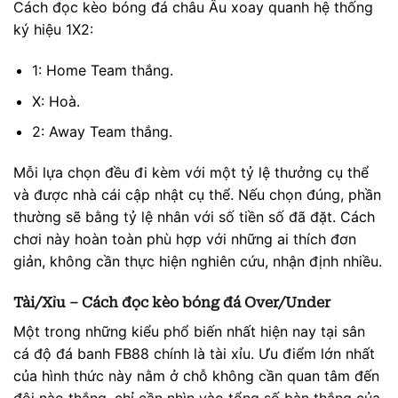
Cách đọc kèo bóng đá châu Âu xoay quanh hệ thống
ký hiệu 1X2:
1: Home Team thắng.
X: Hoà.
2: Away Team thắng.
Mỗi lựa chọn đều đi kèm với một tỷ lệ thưởng cụ thể
và được nhà cái cập nhật cụ thể. Nếu chọn đúng, phần
thường sẽ bằng tỷ lệ nhân với số tiền số đã đặt. Cách
chơi này hoàn toàn phù hợp với những ai thích đơn
giản, không cần thực hiện nghiên cứu, nhận định nhiều.
Tài/Xỉu – Cách đọc kèo bóng đá Over/Under
Một trong những kiểu phổ biến nhất hiện nay tại sân
cá độ đá banh FB88 chính là tài xỉu. Ưu điểm lớn nhất
của hình thức này nằm ở chỗ không cần quan tâm đến
đội nào thắng, chỉ cần nhìn vào tổng số bàn thắng của