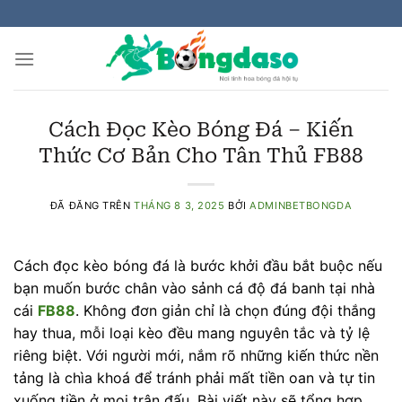
Chuyển
đến
nội
dung
Cách Đọc Kèo Bóng Đá – Kiến
Thức Cơ Bản Cho Tân Thủ FB88
ĐÃ ĐĂNG TRÊN
THÁNG 8 3, 2025
BỞI
ADMINBETBONGDA
Cách đọc kèo bóng đá là bước khởi đầu bắt buộc nếu
bạn muốn bước chân vào sảnh cá độ đá banh tại nhà
cái
FB88
. Không đơn giản chỉ là chọn đúng đội thắng
hay thua, mỗi loại kèo đều mang nguyên tắc và tỷ lệ
riêng biệt. Với người mới, nắm rõ những kiến thức nền
tảng là chìa khoá để tránh phải mất tiền oan và tự tin
xuống tiền ở mọi trận đấu. Bài viết này sẽ tổng hợp