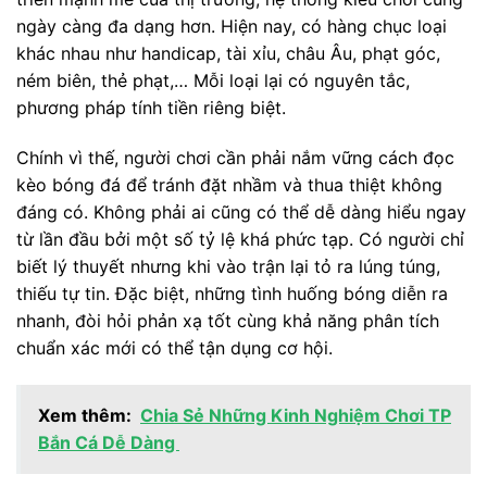
ngày càng đa dạng hơn. Hiện nay, có hàng chục loại
khác nhau như handicap, tài xỉu, châu Âu, phạt góc,
ném biên, thẻ phạt,… Mỗi loại lại có nguyên tắc,
phương pháp tính tiền riêng biệt.
Chính vì thế, người chơi cần phải nắm vững cách đọc
kèo bóng đá để tránh đặt nhầm và thua thiệt không
đáng có. Không phải ai cũng có thể dễ dàng hiểu ngay
từ lần đầu bởi một số tỷ lệ khá phức tạp. Có người chỉ
biết lý thuyết nhưng khi vào trận lại tỏ ra lúng túng,
thiếu tự tin. Đặc biệt, những tình huống bóng diễn ra
nhanh, đòi hỏi phản xạ tốt cùng khả năng phân tích
chuẩn xác mới có thể tận dụng cơ hội.
Xem thêm:
Chia Sẻ Những Kinh Nghiệm Chơi TP
Bắn Cá Dễ Dàng