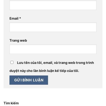
Email
*
Trang web
Lưu tên của tôi, email, và trang web trong trình
duyệt này cho lần bình luận kế tiếp của tôi.
Tìm kiếm