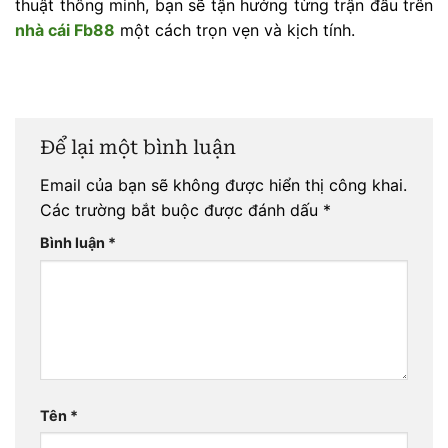
thuật thông minh, bạn sẽ tận hưởng từng trận đấu trên
nhà cái Fb88
một cách trọn vẹn và kịch tính.
Để lại một bình luận
Email của bạn sẽ không được hiển thị công khai.
Các trường bắt buộc được đánh dấu
*
Bình luận
*
Tên
*