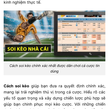
kinh nghiệm thực tế.
Cách soi kèo chính xác nhất được dân chơi cá cược tin
dùng
Cách soi kèo
giúp bạn đưa ra quyết định chính xác,
mang lại trải nghiệm thú vị trong cá cược. Hiểu rõ các
yếu tố quan trọng và xây dựng chiến lược phù hợp sẽ
giúp bạn chinh phục mọi kèo cược. Với những chiến