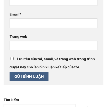
Email
*
Trang web
Lưu tên của tôi, email, và trang web trong trình
duyệt này cho lần bình luận kế tiếp của tôi.
Tìm kiếm