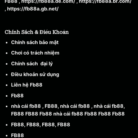
FB88
,
https://fb88a.de.com/
,
https://fb88a.br.com/
,
https://fb88a.gb.net/
Chính Sách & Điều Khoản
Chính sách bảo mật
Chơi có trách nhiệm
Chính sách đại lý
Điều khoản sử dụng
Liên hệ Fb88
Fb88
nhà cái fb88
,
FB88
,
nhà cái fb88
,
nhà cái fb88
,
FB88
FB88
Fb88
nhà cái fb88
Fb88
Fb88
Fb88
FB88
,
FB88
,
FB88
,
FB88
FB88