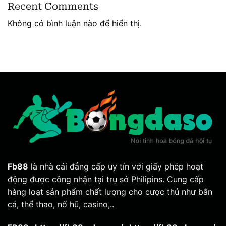
Recent Comments
Không có bình luận nào để hiển thị.
Fb88
là nhà cái đẳng cấp uy tín với giấy phép hoạt
động được công nhận tại trụ sở Philipins. Cung cấp
hàng loạt sản phẩm chất lượng cho cược thủ như bắn
cá, thể thao, nổ hũ, casino,..