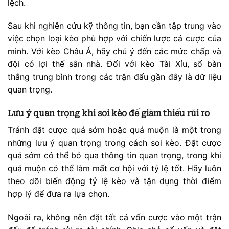
lệch.
Sau khi nghiên cứu kỹ thông tin, bạn cần tập trung vào
việc chọn loại kèo phù hợp với chiến lược cá cược của
mình. Với kèo Châu Á, hãy chú ý đến các mức chấp và
đội có lợi thế sân nhà. Đối với kèo Tài Xỉu, số bàn
thắng trung bình trong các trận đấu gần đây là dữ liệu
quan trọng.
Lưu ý quan trọng khi soi kèo để giảm thiểu rủi ro
Tránh đặt cược quá sớm hoặc quá muộn là một trong
những lưu ý quan trọng trong cách soi kèo. Đặt cược
quá sớm có thể bỏ qua thông tin quan trọng, trong khi
quá muộn có thể làm mất cơ hội với tỷ lệ tốt. Hãy luôn
theo dõi biến động tỷ lệ kèo và tận dụng thời điểm
hợp lý để đưa ra lựa chọn.
Ngoài ra, không nên đặt tất cả vốn cược vào một trận