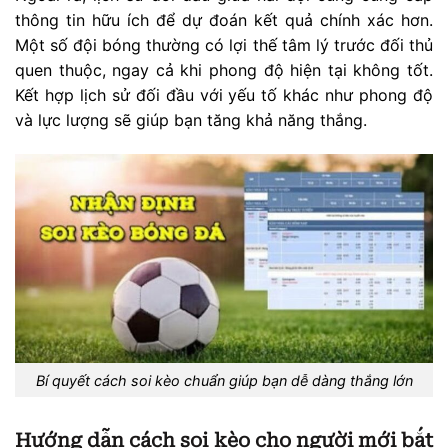
thông tin hữu ích để dự đoán kết quả chính xác hơn.
Một số đội bóng thường có lợi thế tâm lý trước đối thủ
quen thuộc, ngay cả khi phong độ hiện tại không tốt.
Kết hợp lịch sử đối đầu với yếu tố khác như phong độ
và lực lượng sẽ giúp bạn tăng khả năng thắng.
Bí quyết cách soi kèo chuẩn giúp bạn dễ dàng thắng lớn
Hướng dẫn cách soi kèo cho người mới bắt