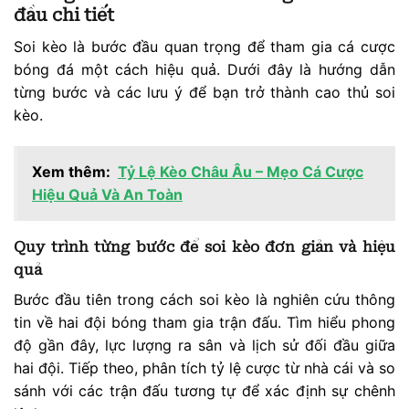
đầu chi tiết
Soi kèo là bước đầu quan trọng để tham gia cá cược
bóng đá một cách hiệu quả. Dưới đây là hướng dẫn
từng bước và các lưu ý để bạn trở thành cao thủ soi
kèo.
Xem thêm:
Tỷ Lệ Kèo Châu Âu – Mẹo Cá Cược
Hiệu Quả Và An Toàn
Quy trình từng bước để soi kèo đơn giản và hiệu
quả
Bước đầu tiên trong cách soi kèo là nghiên cứu thông
tin về hai đội bóng tham gia trận đấu. Tìm hiểu phong
độ gần đây, lực lượng ra sân và lịch sử đối đầu giữa
hai đội. Tiếp theo, phân tích tỷ lệ cược từ nhà cái và so
sánh với các trận đấu tương tự để xác định sự chênh