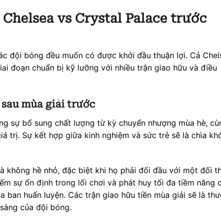
Chelsea vs Crystal Palace trước
các đội bóng đều muốn có được khởi đầu thuận lợi. Cả Chel
iai đoạn chuẩn bị kỹ lưỡng với nhiều trận giao hữu và điều
sau mùa giải trước
ững sự bổ sung chất lượng từ kỳ chuyển nhượng mùa hè, cù
á trị. Sự kết hợp giữa kinh nghiệm và sức trẻ sẽ là chìa kh
à không hề nhỏ, đặc biệt khi họ phải đối đầu với một đối t
iếm sự ổn định trong lối chơi và phát huy tối đa tiềm năng 
a ban huấn luyện. Các trận giao hữu tiền mùa giải sẽ là th
sàng của đội bóng.