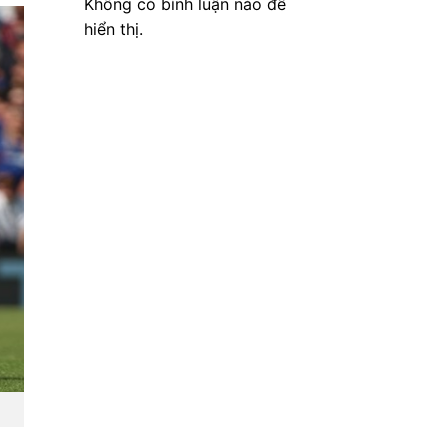
Không có bình luận nào để
hiển thị.