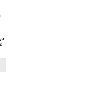
g
ngờ
ối