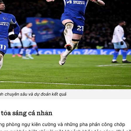
nh chuyên sâu và dự đoán kết quả
 tỏa sáng cá nhân
năng phòng ngự kiên cường và những pha phản công chớp