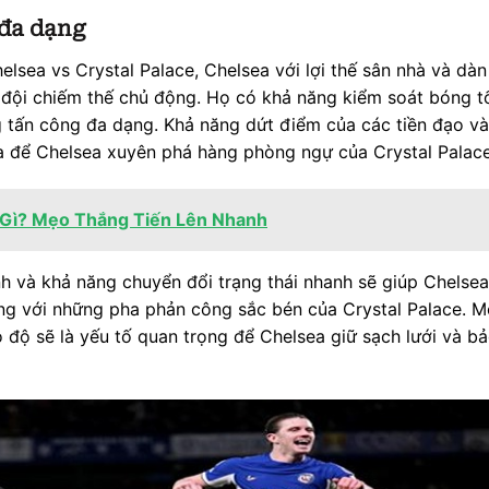
 đa dạng
lsea vs Crystal Palace, Chelsea với lợi thế sân nhà và dàn
 đội chiếm thế chủ động. Họ có khả năng kiểm soát bóng t
ng tấn công đa dạng. Khả năng dứt điểm của các tiền đạo và
hóa để Chelsea xuyên phá hàng phòng ngự của Crystal Palace
 Gì? Mẹo Thắng Tiến Lên Nhanh
nh và khả năng chuyển đổi trạng thái nhanh sẽ giúp Chelsea
rọng với những pha phản công sắc bén của Crystal Palace. M
 độ sẽ là yếu tố quan trọng để Chelsea giữ sạch lưới và b