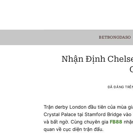
Chuyển
đến
nội
dung
BETBONGDASO
Nhận Định Chelse
ĐÃ ĐĂNG TR
Trận derby London đầu tiên của mùa gi
Crystal Palace tại Stamford Bridge vào
và bất ngờ. Cùng chuyên gia
FB88
nhận
quan về cục diện trận đấu.