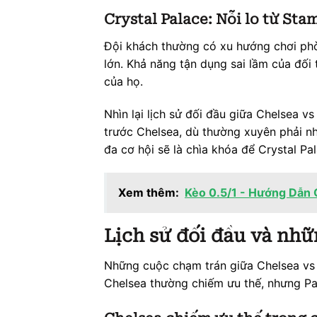
Crystal Palace: Nỗi lo từ Sta
Đội khách thường có xu hướng chơi phò
lớn. Khả năng tận dụng sai lầm của đối 
của họ.
Nhìn lại lịch sử đối đầu giữa Chelsea vs
trước Chelsea, dù thường xuyên phải nhậ
đa cơ hội sẽ là chìa khóa để Crystal Pa
Xem thêm:
Kèo 0.5/1 - Hướng Dẫn 
Lịch sử đối đầu và nhữ
Những cuộc chạm trán giữa Chelsea vs 
Chelsea thường chiếm ưu thế, nhưng Pala