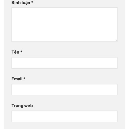
Bình luận
*
Tên
*
Email
*
Trang web