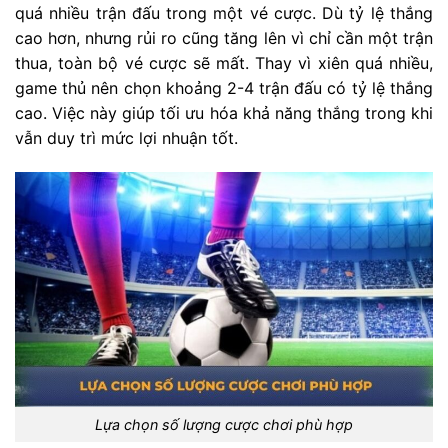
quá nhiều trận đấu trong một vé cược. Dù tỷ lệ thắng
cao hơn, nhưng rủi ro cũng tăng lên vì chỉ cần một trận
thua, toàn bộ vé cược sẽ mất. Thay vì xiên quá nhiều,
game thủ nên chọn khoảng 2-4 trận đấu có tỷ lệ thắng
cao. Việc này giúp tối ưu hóa khả năng thắng trong khi
vẫn duy trì mức lợi nhuận tốt.
Lựa chọn số lượng cược chơi phù hợp