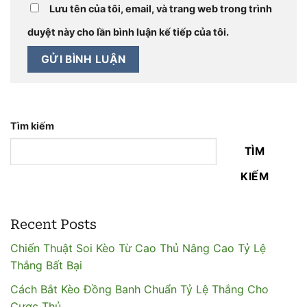
Lưu tên của tôi, email, và trang web trong trình
duyệt này cho lần bình luận kế tiếp của tôi.
Tìm kiếm
TÌM
KIẾM
Recent Posts
Chiến Thuật Soi Kèo Từ Cao Thủ Nâng Cao Tỷ Lệ
Thắng Bất Bại
Cách Bắt Kèo Đồng Banh Chuẩn Tỷ Lệ Thắng Cho
Cược Thủ