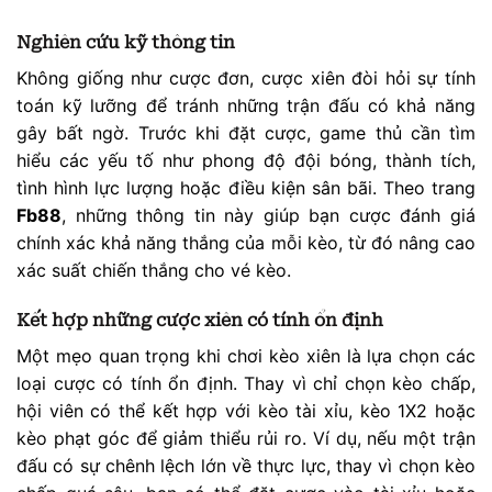
Nghiên cứu kỹ thông tin
Không giống như cược đơn, cược xiên đòi hỏi sự tính
toán kỹ lưỡng để tránh những trận đấu có khả năng
gây bất ngờ. Trước khi đặt cược, game thủ cần tìm
hiểu các yếu tố như phong độ đội bóng, thành tích,
tình hình lực lượng hoặc điều kiện sân bãi. Theo trang
Fb88
, những thông tin này giúp bạn cược đánh giá
chính xác khả năng thắng của mỗi kèo, từ đó nâng cao
xác suất chiến thắng cho vé kèo.
Kết hợp những cược xiên có tính ổn định
Một mẹo quan trọng khi chơi kèo xiên là lựa chọn các
loại cược có tính ổn định. Thay vì chỉ chọn kèo chấp,
hội viên có thể kết hợp với kèo tài xỉu, kèo 1X2 hoặc
kèo phạt góc để giảm thiểu rủi ro. Ví dụ, nếu một trận
đấu có sự chênh lệch lớn về thực lực, thay vì chọn kèo