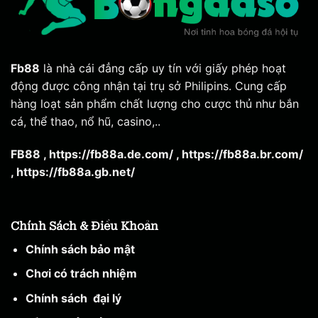
Fb88
là nhà cái đẳng cấp uy tín với giấy phép hoạt
động được công nhận tại trụ sở Philipins. Cung cấp
hàng loạt sản phẩm chất lượng cho cược thủ như bắn
cá, thể thao, nổ hũ, casino,..
FB88
,
https://fb88a.de.com/
,
https://fb88a.br.com/
,
https://fb88a.gb.net/
Chính Sách & Điều Khoản
Chính sách bảo mật
Chơi có trách nhiệm
Chính sách đại lý