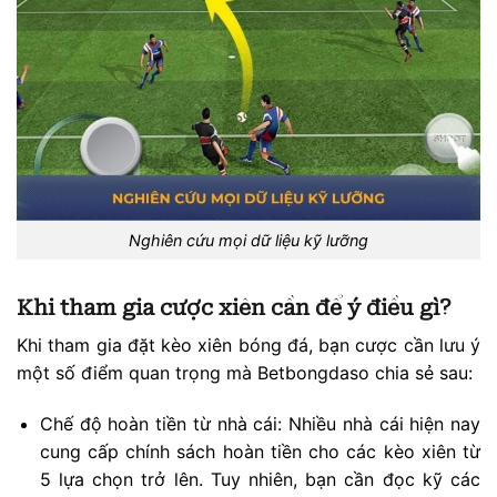
Nghiên cứu mọi dữ liệu kỹ lưỡng
Khi tham gia cược xiên cần để ý điều gì?
Khi tham gia đặt kèo xiên bóng đá, bạn cược cần lưu ý
một số điểm quan trọng mà Betbongdaso chia sẻ sau:
Chế độ hoàn tiền từ nhà cái: Nhiều nhà cái hiện nay
cung cấp chính sách hoàn tiền cho các kèo xiên từ
5 lựa chọn trở lên. Tuy nhiên, bạn cần đọc kỹ các