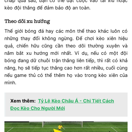
chấp quá sâu, bạn có thể đặt cược vào tài xỉu hoặc
kèo đội thắng để đảm bảo độ an toàn.
Theo dõi xu hướng
Thế giới bóng đá hay các môn thể thao khác luôn có
những thay đổi không ngừng. Để chơi kèo xiên hiệu
quả, chiến hữu cũng cần theo dõi thường xuyên và
nắm bắt xu hướng mới nhất. Ví dụ, nếu có một đội
bóng đang dữ chuỗi trận thắng liên tiếp, thì rất có khả
năng, họ sẽ tiếp tục thắng cao hơn rất nhiều, cuối cùng
nếu game thủ có thể thêm họ vào trong kèo xiên của
mình.
Xem thêm:
Tỷ Lệ Kèo Châu Á - Chi Tiết Cách
Đọc Kèo Cho Người Mới