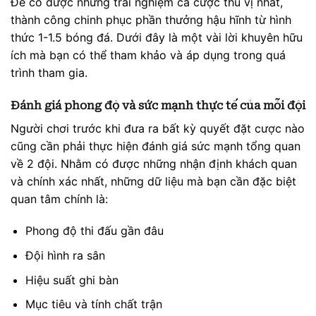
Để có được những trải nghiệm cá cược thú vị nhất,
thành công chinh phục phần thưởng hậu hĩnh từ hình
thức 1-1.5 bóng đá. Dưới đây là một vài lời khuyên hữu
ích mà bạn có thể tham khảo và áp dụng trong quá
trình tham gia.
Đánh giá phong độ và sức mạnh thực tế của mỗi đội
Người chơi trước khi đưa ra bất kỳ quyết đặt cược nào
cũng cần phải thực hiện đánh giá sức mạnh tổng quan
về 2 đội. Nhằm có được những nhận định khách quan
và chính xác nhất, những dữ liệu mà bạn cần đặc biệt
quan tâm chính là:
Phong độ thi đấu gần đâu
Đội hình ra sân
Hiệu suất ghi bàn
Mục tiêu và tính chất trận