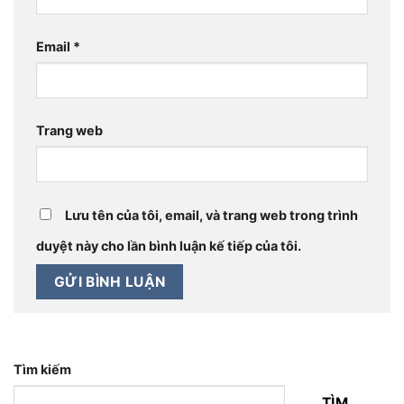
Email
*
Trang web
Lưu tên của tôi, email, và trang web trong trình
duyệt này cho lần bình luận kế tiếp của tôi.
Tìm kiếm
TÌM