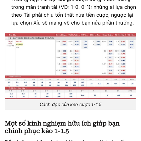
trong màn tranh tài (VD: 1-0, 0-1): những ai lựa chọn
theo Tài phải chịu tổn thất nửa tiền cược, ngược lại
lựa chọn Xỉu sẽ mang về cho bạn nửa phần thưởng.
Cách đọc của kèo cược 1-1.5
Một số kinh nghiệm hữu ích giúp bạn
chinh phục kèo 1-1.5