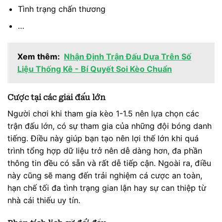
Tình trạng chấn thương
…
Xem thêm:
Nhận Định Trận Đấu Dựa Trên Số
Liệu Thống Kê - Bí Quyết Soi Kèo Chuẩn
Cược tại các giải đấu lớn
Người chơi khi tham gia kèo 1-1.5 nên lựa chọn các
trận đấu lớn, có sự tham gia của những đội bóng danh
tiếng. Điều này giúp bạn tạo nên lợi thế lớn khi quá
trình tổng hợp dữ liệu trở nên dễ dàng hơn, đa phần
thông tin đều có sẵn và rất dễ tiếp cận. Ngoài ra, điều
này cũng sẽ mang đến trải nghiệm cá cược an toàn,
hạn chế tối đa tình trạng gian lận hay sự can thiệp từ
nhà cái thiếu uy tín.