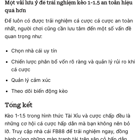
Một vài lưu ý để trải nghiệm kèo 1-1.5 an toàn hiệu
quả hơn
Để luôn có được trải nghiệm cá cược cá cược an toàn
nhất, người chơi cũng cần lưu tâm đến một số vấn đề
quan trọng như:
Chọn nhà cái uy tín
Chiến lược phân bổ vốn rõ ràng và quản lý rủi ro khi
cá cược
Quản lý cảm xúc
Theo dõi biến động kèo
Tổng kết
Kèo 1-1.5 trong hình thức Tài Xỉu và cược chấp đều là
những cơ hội cá cược hấp dẫn mà bạn không nên bỏ
lỡ. Truy cập nhà cái FB88 để trải nghiệm ngay, đồng
hành cùng những màn tranh tài trên sân cỏ hấp dẫn