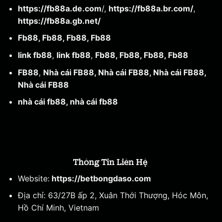
https://fb88a.de.com
/,
https://fb88a.br.com/
,
https://fb88a.gb.net/
Fb88
,
Fb88
,
Fb88
,
Fb88
link fb88
,
link fb88
,
Fb88
,
Fb88
,
Fb88
,
Fb88
FB88
,
Nhà cái FB88
,
Nhà cái FB88
,
Nhà cái FB88
,
Nhà cái FB88
nhà cái fb88
,
nhà cái fb88
Thông Tin Liên Hệ
Website:
https://betbongdaso.com
Địa chỉ: 63/27B ấp 2, Xuân Thới Thượng, Hóc Môn,
Hồ Chí Minh, Vietnam