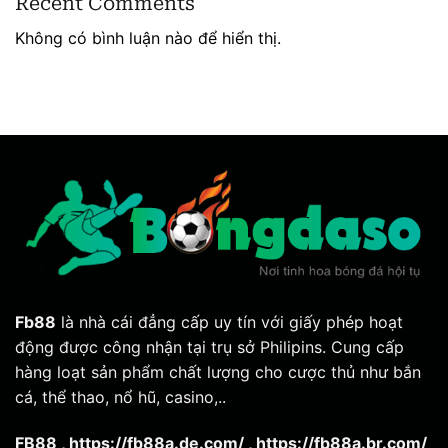
Recent Comments
Không có bình luận nào để hiển thị.
Fb88
là nhà cái đẳng cấp uy tín với giấy phép hoạt
động được công nhận tại trụ sở Philipins. Cung cấp
hàng loạt sản phẩm chất lượng cho cược thủ như bắn
cá, thể thao, nổ hũ, casino,..
FB88
,
https://fb88a.de.com/
,
https://fb88a.br.com/