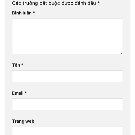
Các trường bắt buộc được đánh dấu
*
Bình luận
*
Tên
*
Email
*
Trang web