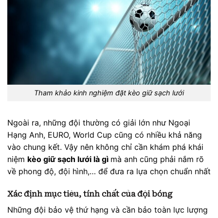
Tham khảo kinh nghiệm đặt kèo giữ sạch lưới
Ngoài ra, những đội thường có giải lớn như Ngoại
Hạng Anh, EURO, World Cup cũng có nhiều khả năng
vào chung kết. Vậy nên không chỉ cần khám phá khái
niệm
kèo giữ sạch lưới là gì
mà anh cũng phải nắm rõ
về phong độ, đội hình,… để đưa ra lựa chọn chuẩn nhất
Xác định mục tiêu, tính chất của đội bóng
Những đội bảo vệ thứ hạng và cần bảo toàn lực lượng