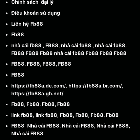
Chính sách đại lý
Điều khoản sử dụng
Liên hệ Fb88
Fb88
nhà cái fb88
,
FB88
,
nhà cái fb88
,
nhà cái fb88
,
FB88
FB88
Fb88
nhà cái fb88
Fb88
Fb88
Fb88
FB88
,
FB88
,
FB88
,
FB88
FB88
https://fb88a.de.com
/,
https://fb88a.br.com/
,
https://fb88a.gb.net/
Fb88
,
Fb88
,
Fb88
,
Fb88
link fb88
,
link fb88
,
Fb88
,
Fb88
,
Fb88
,
Fb88
FB88
,
Nhà cái FB88
,
Nhà cái FB88
,
Nhà cái FB88
,
Nhà cái FB88