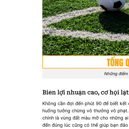
Những điểm l
Biên lợi nhuận cao, cơ hội lậ
Không cần đợi đến phút 90 để biết kết 
huống tưởng chừng vô thưởng vô phạt. 
chính là vùng đất màu mỡ cho những ai
đến đúng lúc cũng có thể giúp bạn đảo 