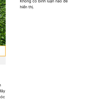
Không có bình luận nào để
hiển thị.
h
đây
góc