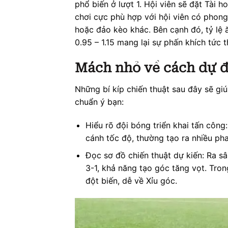
phổ biến ở lượt 1. Hội viên sẽ đặt Tài 
chơi cực phù hợp với hội viên có phong 
hoặc đảo kèo khác. Bên cạnh đó, tỷ lệ
0.95 – 1.15 mang lại sự phấn khích tức th
Mách nhỏ về cách dự đ
Những bí kíp chiến thuật sau đây sẽ gi
chuẩn ý bạn:
Hiểu rõ đội bóng triển khai tấn công
cánh tốc độ, thường tạo ra nhiều ph
Đọc sơ đồ chiến thuật dự kiến: Ra s
3-1, khả năng tạo góc tăng vọt. Trong
đột biến, dễ về Xỉu góc.