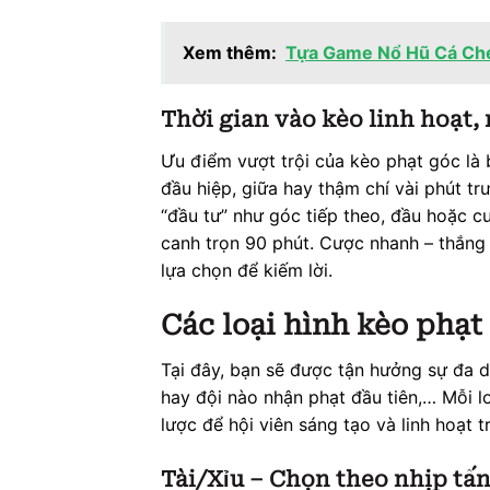
Xem thêm:
Tựa Game Nổ Hũ Cá Ch
Thời gian vào kèo linh hoạt, 
Ưu điểm vượt trội của kèo phạt góc là 
đầu hiệp, giữa hay thậm chí vài phút tr
“đầu tư” như góc tiếp theo, đầu hoặc c
canh trọn 90 phút. Cược nhanh – thắng 
lựa chọn để kiếm lời.
Các loại hình kèo phạt
Tại đây, bạn sẽ được tận hưởng sự đa d
hay đội nào nhận phạt đầu tiên,… Mỗi l
lược để hội viên sáng tạo và linh hoạt t
Tài/Xỉu – Chọn theo nhịp tấ