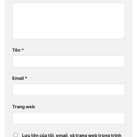
Tên
*
Email
*
Trang web
Lưu tên của tôi, email, và trang web trong trình