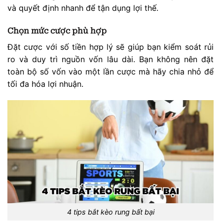
và quyết định nhanh để tận dụng lợi thế.
Chọn mức cược phù hợp
Đặt cược với số tiền hợp lý sẽ giúp bạn kiểm soát rủi
ro và duy trì nguồn vốn lâu dài. Bạn không nên đặt
toàn bộ số vốn vào một lần cược mà hãy chia nhỏ để
tối đa hóa lợi nhuận.
4 tips bắt kèo rung bất bại