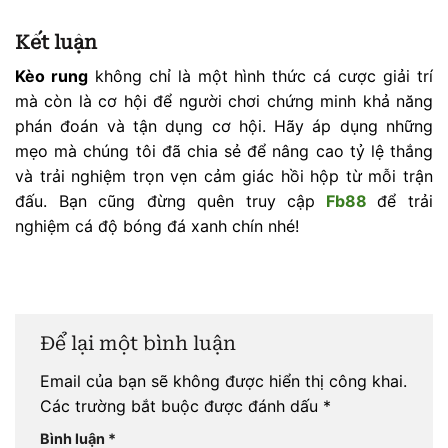
Kết luận
Kèo rung
không chỉ là một hình thức cá cược giải trí
mà còn là cơ hội để người chơi chứng minh khả năng
phán đoán và tận dụng cơ hội. Hãy áp dụng những
mẹo mà chúng tôi đã chia sẻ để nâng cao tỷ lệ thắng
và trải nghiệm trọn vẹn cảm giác hồi hộp từ mỗi trận
đấu. Bạn cũng đừng quên truy cập
Fb88
để trải
nghiệm cá độ bóng đá xanh chín nhé!
Để lại một bình luận
Email của bạn sẽ không được hiển thị công khai.
Các trường bắt buộc được đánh dấu
*
Bình luận
*