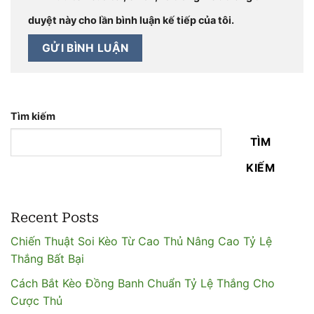
duyệt này cho lần bình luận kế tiếp của tôi.
Tìm kiếm
TÌM
KIẾM
Recent Posts
Chiến Thuật Soi Kèo Từ Cao Thủ Nâng Cao Tỷ Lệ
Thắng Bất Bại
Cách Bắt Kèo Đồng Banh Chuẩn Tỷ Lệ Thắng Cho
Cược Thủ