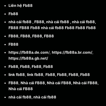
Liên hệ Fb88
Fb88
nhà cái fb88
,
FB88
,
nhà cái fb88
,
nhà cái fb88
,
FB88
FB88
Fb88
nhà cái fb88
Fb88
Fb88
Fb88
FB88
,
FB88
,
FB88
,
FB88
FB88
https://fb88a.de.com
/,
https://fb88a.br.com/
,
https://fb88a.gb.net/
Fb88
,
Fb88
,
Fb88
,
Fb88
link fb88
,
link fb88
,
Fb88
,
Fb88
,
Fb88
,
Fb88
FB88
,
Nhà cái FB88
,
Nhà cái FB88
,
Nhà cái FB88
,
Nhà cái FB88
nhà cái fb88
,
nhà cái fb88