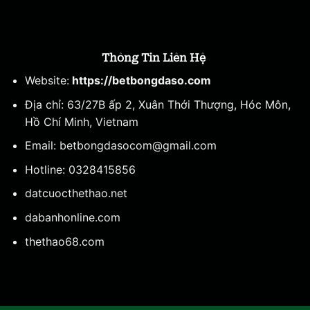
Thông Tin Liên Hệ
Website:
https://betbongdaso.com
Địa chỉ: 63/27B ấp 2, Xuân Thới Thượng, Hóc Môn,
Hồ Chí Minh, Vietnam
Email:
betbongdasocom@gmail.com
Hotline:
0328415856
datcuocthethao.net
dabanhonline.com
thethao68.com