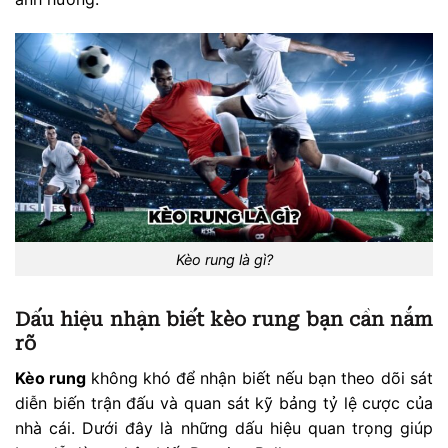
Kèo rung là gì?
Dấu hiệu nhận biết kèo rung bạn cần nắm
rõ
Kèo rung
không khó để nhận biết nếu bạn theo dõi sát
diễn biến trận đấu và quan sát kỹ bảng tỷ lệ cược của
nhà cái. Dưới đây là những dấu hiệu quan trọng giúp