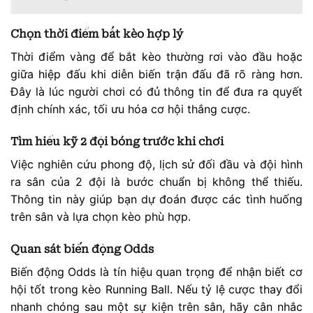
Chọn thời điểm bắt kèo hợp lý
Thời điểm vàng để bắt kèo thường rơi vào đầu hoặc
giữa hiệp đấu khi diễn biến trận đấu đã rõ ràng hơn.
Đây là lúc người chơi có đủ thông tin để đưa ra quyết
định chính xác, tối ưu hóa cơ hội thắng cược.
Tìm hiểu kỹ 2 đội bóng trước khi chơi
Việc nghiên cứu phong độ, lịch sử đối đầu và đội hình
ra sân của 2 đội là bước chuẩn bị không thể thiếu.
Thông tin này giúp bạn dự đoán được các tình huống
trên sân và lựa chọn kèo phù hợp.
Quan sát biến động Odds
Biến động Odds là tín hiệu quan trọng để nhận biết cơ
hội tốt trong kèo Running Ball. Nếu tỷ lệ cược thay đổi
nhanh chóng sau một sự kiện trên sân, hãy cân nhắc