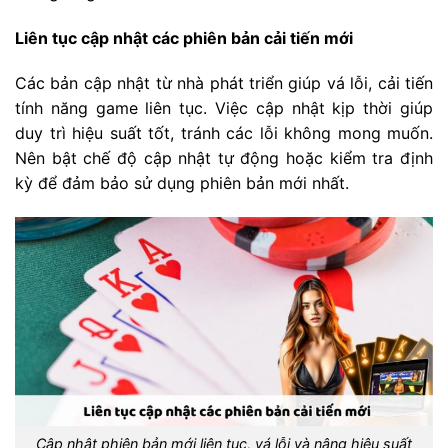
Liên tục cập nhật các phiên bản cải tiến mới
Các bản cập nhật từ nhà phát triển giúp vá lỗi, cải tiến
tính năng game liên tục. Việc cập nhật kịp thời giúp
duy trì hiệu suất tốt, tránh các lỗi không mong muốn.
Nên bật chế độ cập nhật tự động hoặc kiểm tra định
kỳ để đảm bảo sử dụng phiên bản mới nhất.
Cập nhật phiên bản mới liên tục, vá lỗi và nâng hiệu suất