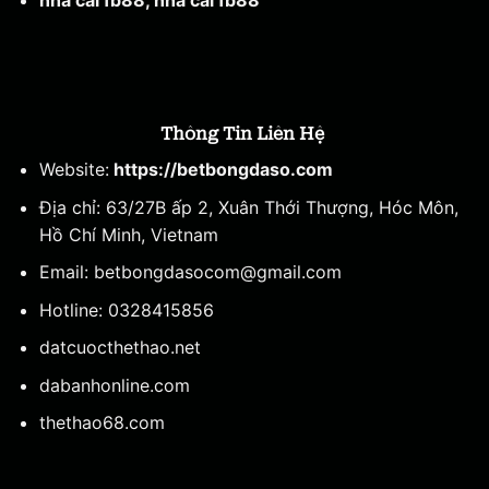
nhà cái fb88
,
nhà cái fb88
Thông Tin Liên Hệ
Website:
https://betbongdaso.com
Địa chỉ: 63/27B ấp 2, Xuân Thới Thượng, Hóc Môn,
Hồ Chí Minh, Vietnam
Email:
betbongdasocom@gmail.com
Hotline:
0328415856
datcuocthethao.net
dabanhonline.com
thethao68.com