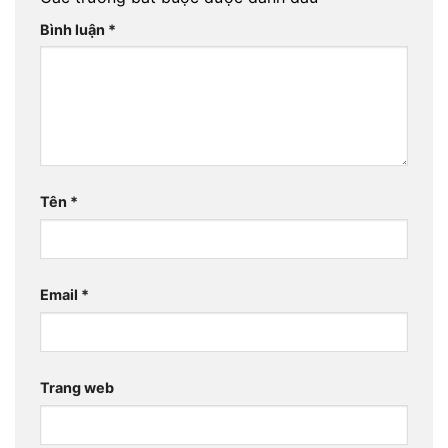
Bình luận
*
Tên
*
Email
*
Trang web