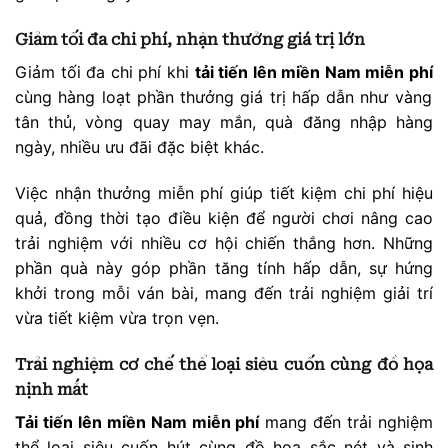
Giảm tối đa chi phí, nhận thưởng giá trị lớn
Giảm tối đa chi phí khi
tải tiến lên miền Nam miễn phí
cùng hàng loạt phần thưởng giá trị hấp dẫn như vàng
tân thủ, vòng quay may mắn, quà đăng nhập hàng
ngày, nhiều ưu đãi đặc biệt khác.
Việc nhận thưởng miễn phí giúp tiết kiệm chi phí hiệu
quả, đồng thời tạo điều kiện để người chơi nâng cao
trải nghiệm với nhiều cơ hội chiến thắng hơn. Những
phần quà này góp phần tăng tính hấp dẫn, sự hứng
khởi trong mỗi ván bài, mang đến trải nghiệm giải trí
vừa tiết kiệm vừa trọn vẹn.
Trải nghiệm cơ chế thể loại siêu cuốn cùng đồ họa
nịnh mắt
Tải tiến lên miền Nam miễn phí
mang đến trải nghiệm
thể loại siêu cuốn hút cùng đồ họa sắc nét và sinh