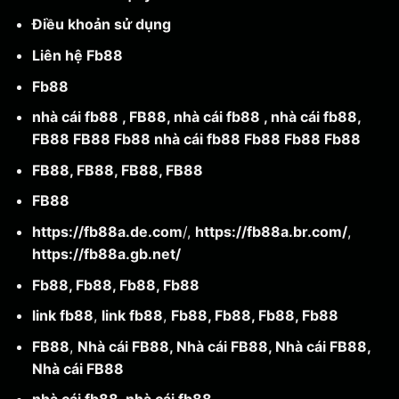
Điều khoản sử dụng
Liên hệ Fb88
Fb88
nhà cái fb88
,
FB88
,
nhà cái fb88
,
nhà cái fb88
,
FB88
FB88
Fb88
nhà cái fb88
Fb88
Fb88
Fb88
FB88
,
FB88
,
FB88
,
FB88
FB88
https://fb88a.de.com
/,
https://fb88a.br.com/
,
https://fb88a.gb.net/
Fb88
,
Fb88
,
Fb88
,
Fb88
link fb88
,
link fb88
,
Fb88
,
Fb88
,
Fb88
,
Fb88
FB88
,
Nhà cái FB88
,
Nhà cái FB88
,
Nhà cái FB88
,
Nhà cái FB88