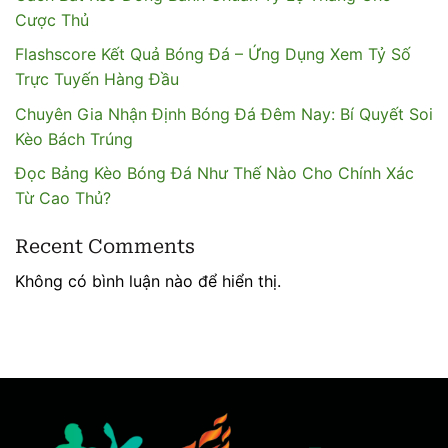
Cược Thủ
Flashscore Kết Quả Bóng Đá – Ứng Dụng Xem Tỷ Số
Trực Tuyến Hàng Đầu
Chuyên Gia Nhận Định Bóng Đá Đêm Nay: Bí Quyết Soi
Kèo Bách Trúng
Đọc Bảng Kèo Bóng Đá Như Thế Nào Cho Chính Xác
Từ Cao Thủ?
Recent Comments
Không có bình luận nào để hiển thị.