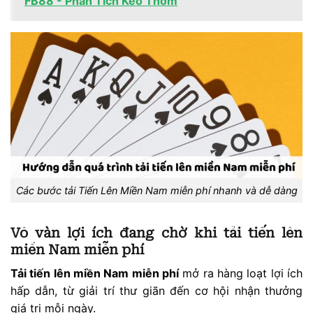
FB88 - Phân Tích Kèo Thơm
Các bước tải Tiến Lên Miền Nam miễn phí nhanh và dễ dàng
Vô vàn lợi ích đang chờ khi tải tiến lên
miền Nam miễn phí
Tải tiến lên miền Nam miễn phí
mở ra hàng loạt lợi ích
hấp dẫn, từ giải trí thư giãn đến cơ hội nhận thưởng
giá trị mỗi ngày.