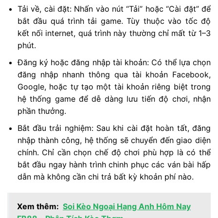
Tải về, cài đặt: Nhấn vào nút “Tải” hoặc “Cài đặt” để
bắt đầu quá trình tải game. Tùy thuộc vào tốc độ
kết nối internet, quá trình này thường chỉ mất từ 1–3
phút.
Đăng ký hoặc đăng nhập tài khoản: Có thể lựa chọn
đăng nhập nhanh thông qua tài khoản Facebook,
Google, hoặc tự tạo một tài khoản riêng biệt trong
hệ thống game để dễ dàng lưu tiến độ chơi, nhận
phần thưởng.
Bắt đầu trải nghiệm: Sau khi cài đặt hoàn tất, đăng
nhập thành công, hệ thống sẽ chuyển đến giao diện
chính. Chỉ cần chọn chế độ chơi phù hợp là có thể
bắt đầu ngay hành trình chinh phục các ván bài hấp
dẫn mà không cần chi trả bất kỳ khoản phí nào.
Xem thêm:
Soi Kèo Ngoại Hạng Anh Hôm Nay