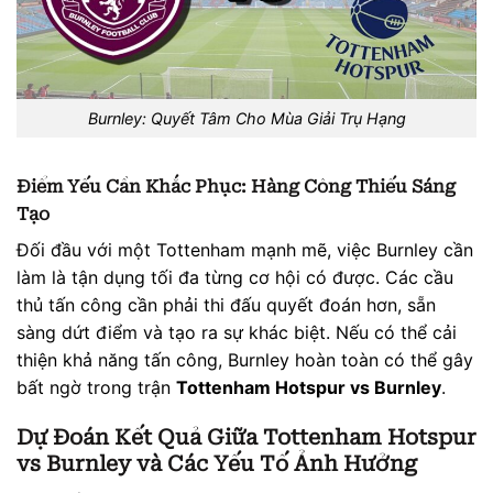
Burnley: Quyết Tâm Cho Mùa Giải Trụ Hạng
Điểm Yếu Cần Khắc Phục: Hàng Công Thiếu Sáng
Tạo
Đối đầu với một Tottenham mạnh mẽ, việc Burnley cần
làm là tận dụng tối đa từng cơ hội có được. Các cầu
thủ tấn công cần phải thi đấu quyết đoán hơn, sẵn
sàng dứt điểm và tạo ra sự khác biệt. Nếu có thể cải
thiện khả năng tấn công, Burnley hoàn toàn có thể gây
bất ngờ trong trận
Tottenham Hotspur vs Burnley
.
Dự Đoán Kết Quả Giữa Tottenham Hotspur
vs Burnley và Các Yếu Tố Ảnh Hưởng