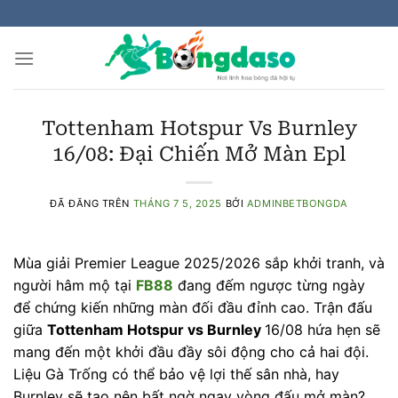
Chuyển
đến
nội
dung
Tottenham Hotspur Vs Burnley
16/08: Đại Chiến Mở Màn Epl
ĐÃ ĐĂNG TRÊN
THÁNG 7 5, 2025
BỞI
ADMINBETBONGDA
Mùa giải Premier League 2025/2026 sắp khởi tranh, và
người hâm mộ tại
FB88
đang đếm ngược từng ngày
để chứng kiến những màn đối đầu đỉnh cao. Trận đấu
giữa
Tottenham Hotspur vs Burnley
16/08 hứa hẹn sẽ
mang đến một khởi đầu đầy sôi động cho cả hai đội.
Liệu Gà Trống có thể bảo vệ lợi thế sân nhà, hay
Burnley sẽ tạo nên bất ngờ ngay vòng đấu mở màn?