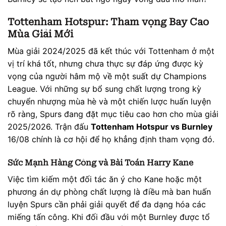
Tottenham Hotspur: Tham vọng Bay Cao
Mùa Giải Mới
Mùa giải 2024/2025 đã kết thúc với Tottenham ở một
vị trí khá tốt, nhưng chưa thực sự đáp ứng được kỳ
vọng của người hâm mộ về một suất dự Champions
League. Với những sự bổ sung chất lượng trong kỳ
chuyển nhượng mùa hè và một chiến lược huấn luyện
rõ ràng, Spurs đang đặt mục tiêu cao hơn cho mùa giải
2025/2026. Trận đấu
Tottenham Hotspur vs Burnley
16/08 chính là cơ hội để họ khẳng định tham vọng đó.
Sức Mạnh Hàng Công và Bài Toán Harry Kane
Việc tìm kiếm một đối tác ăn ý cho Kane hoặc một
phương án dự phòng chất lượng là điều mà ban huấn
luyện Spurs cần phải giải quyết để đa dạng hóa các
miếng tấn công. Khi đối đầu với một Burnley được tổ