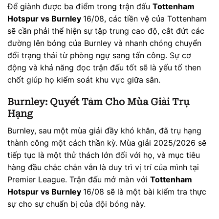
Để giành được ba điểm trong trận đấu
Tottenham
Hotspur vs Burnley
16/08, các tiền vệ của Tottenham
sẽ cần phải thể hiện sự tập trung cao độ, cắt đứt các
đường lên bóng của Burnley và nhanh chóng chuyển
đổi trạng thái từ phòng ngự sang tấn công. Sự cơ
động và khả năng đọc trận đấu tốt sẽ là yếu tố then
chốt giúp họ kiểm soát khu vực giữa sân.
Burnley: Quyết Tâm Cho Mùa Giải Trụ
Hạng
Burnley, sau một mùa giải đầy khó khăn, đã trụ hạng
thành công một cách thần kỳ. Mùa giải 2025/2026 sẽ
tiếp tục là một thử thách lớn đối với họ, và mục tiêu
hàng đầu chắc chắn vẫn là duy trì vị trí của mình tại
Premier League. Trận đấu mở màn với
Tottenham
Hotspur vs Burnley
16/08 sẽ là một bài kiểm tra thực
sự cho sự chuẩn bị của đội bóng này.