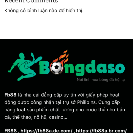
Recent Comments
Không có bình luận nào để hiển thị.
Fb88
là nhà cái đẳng cấp uy tín với giấy phép hoạt
động được công nhận tại trụ sở Philipins. Cung cấp
hàng loạt sản phẩm chất lượng cho cược thủ như bắn
cá, thể thao, nổ hũ, casino,..
FB88
,
https://fb88a.de.com/
,
https://fb88a.br.com/