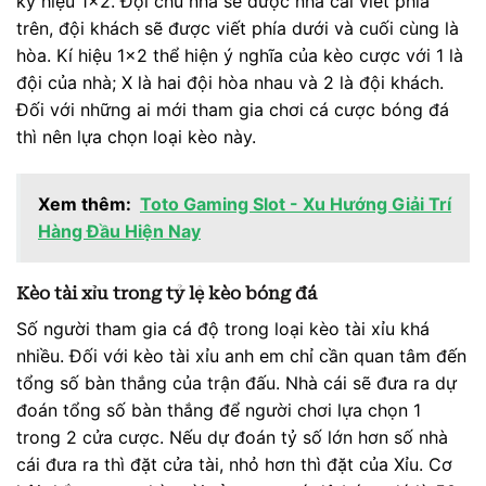
ký hiệu 1×2. Đội chủ nhà sẽ được nhà cái viết phía
trên, đội khách sẽ được viết phía dưới và cuối cùng là
hòa. Kí hiệu 1×2 thể hiện ý nghĩa của kèo cược với 1 là
đội của nhà; X là hai đội hòa nhau và 2 là đội khách.
Đối với những ai mới tham gia chơi cá cược bóng đá
thì nên lựa chọn loại kèo này.
Xem thêm:
Toto Gaming Slot - Xu Hướng Giải Trí
Hàng Đầu Hiện Nay
Kèo tài xỉu trong tỷ lệ kèo bóng đá
Số người tham gia cá độ trong loại kèo tài xỉu khá
nhiều. Đối với kèo tài xỉu anh em chỉ cần quan tâm đến
tổng số bàn thắng của trận đấu. Nhà cái sẽ đưa ra dự
đoán tổng số bàn thắng để người chơi lựa chọn 1
trong 2 cửa cược. Nếu dự đoán tỷ số lớn hơn số nhà
cái đưa ra thì đặt cửa tài, nhỏ hơn thì đặt của Xỉu. Cơ