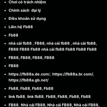
Chơi có trách nhiệm
Chính sách đại lý
Điều khoản sử dụng
Liên hệ Fb88
Fb88
nhà cái fb88
,
FB88
,
nhà cái fb88
,
nhà cái fb88
,
FB88
FB88
Fb88
nhà cái fb88
Fb88
Fb88
Fb88
FB88
,
FB88
,
FB88
,
FB88
FB88
https://fb88a.de.com
/,
https://fb88a.br.com/
,
https://fb88a.gb.net/
Fb88
,
Fb88
,
Fb88
,
Fb88
link fb88
,
link fb88
,
Fb88
,
Fb88
,
Fb88
,
Fb88
FB88
,
Nhà cái FB88
,
Nhà cái FB88
,
Nhà cái FB88
,