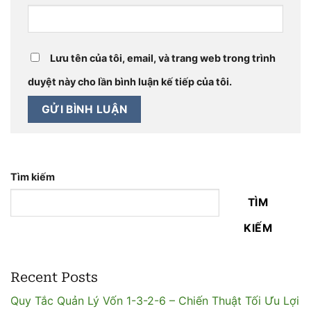
Lưu tên của tôi, email, và trang web trong trình
duyệt này cho lần bình luận kế tiếp của tôi.
Tìm kiếm
TÌM
KIẾM
Recent Posts
Quy Tắc Quản Lý Vốn 1-3-2-6 – Chiến Thuật Tối Ưu Lợi