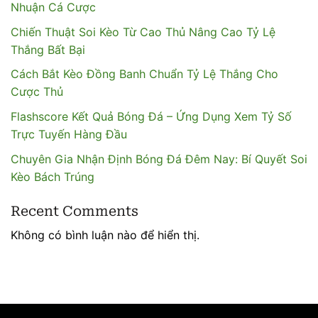
Nhuận Cá Cược
Chiến Thuật Soi Kèo Từ Cao Thủ Nâng Cao Tỷ Lệ
Thắng Bất Bại
Cách Bắt Kèo Đồng Banh Chuẩn Tỷ Lệ Thắng Cho
Cược Thủ
Flashscore Kết Quả Bóng Đá – Ứng Dụng Xem Tỷ Số
Trực Tuyến Hàng Đầu
Chuyên Gia Nhận Định Bóng Đá Đêm Nay: Bí Quyết Soi
Kèo Bách Trúng
Recent Comments
Không có bình luận nào để hiển thị.