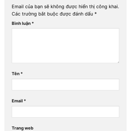
Email của bạn sẽ không được hiển thị công khai.
Các trường bắt buộc được đánh dấu
*
Bình luận
*
Tên
*
Email
*
Trang web