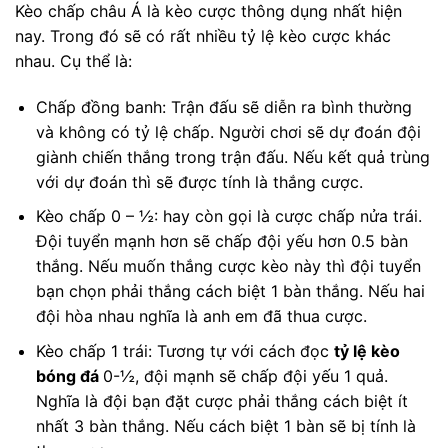
Kèo chấp châu Á là kèo cược thông dụng nhất hiện
nay. Trong đó sẽ có rất nhiều tỷ lệ kèo cược khác
nhau. Cụ thể là:
Chấp đồng banh: Trận đấu sẽ diễn ra bình thường
và không có tỷ lệ chấp. Người chơi sẽ dự đoán đội
giành chiến thắng trong trận đấu. Nếu kết quả trùng
với dự đoán thì sẽ được tính là thắng cược.
Kèo chấp 0 – ½: hay còn gọi là cược chấp nửa trái.
Đội tuyển mạnh hơn sẽ chấp đội yếu hơn 0.5 bàn
thắng. Nếu muốn thắng cược kèo này thì đội tuyển
bạn chọn phải thắng cách biệt 1 bàn thắng. Nếu hai
đội hòa nhau nghĩa là anh em đã thua cược.
Kèo chấp 1 trái: Tương tự với cách đọc
tỷ lệ kèo
bóng đá
0-½, đội mạnh sẽ chấp đội yếu 1 quả.
Nghĩa là đội bạn đặt cược phải thắng cách biệt ít
nhất 3 bàn thắng. Nếu cách biệt 1 bàn sẽ bị tính là