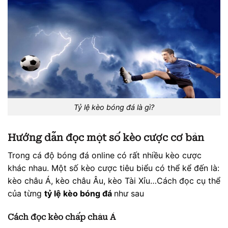
Tỷ lệ kèo bóng đá là gì?
Hướng dẫn đọc một số kèo cược cơ bản
Trong cá độ bóng đá online có rất nhiều kèo cược
khác nhau. Một số kèo cược tiêu biểu có thể kể đến là:
kèo châu Á, kèo châu Âu, kèo Tài Xỉu…Cách đọc cụ thể
của từng
tỷ lệ kèo bóng đá
như sau
Cách đọc kèo chấp châu Á