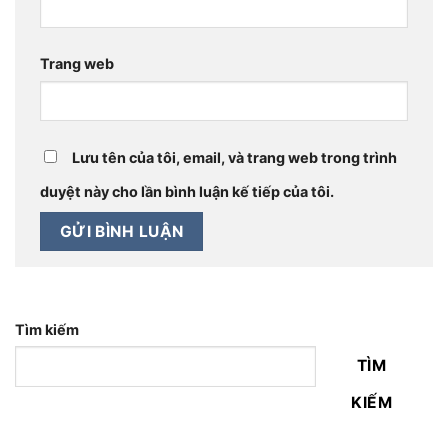
Trang web
Lưu tên của tôi, email, và trang web trong trình
duyệt này cho lần bình luận kế tiếp của tôi.
Tìm kiếm
TÌM
KIẾM