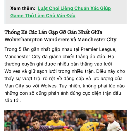
Xem thêm:
Luật Chơi Liêng Chuẩn Xác Giúp
Game Thủ Làm Chủ Ván Đấu
Thống Kê Các Lần Gặp Gỡ Gần Nhất Giữa
Wolverhampton Wanderers và Manchester City
Trong 5 lần gần nhất gặp nhau tại Premier League,
Manchester City đã giành chiến thắng áp đảo. Họ
thường xuyên ghi được nhiều bàn thắng vào lưới
Wolves và giữ sạch lưới trong nhiều trận. Điều này cho
thấy sự vượt trội rõ rệt về đẳng cấp và lực lượng của
Man City so với Wolves. Tuy nhiên, không phải lúc nào
những con số cũng phản ánh đúng cục diện trận đấu
sắp tới.