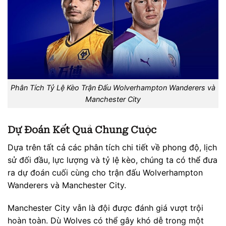
Phân Tích Tỷ Lệ Kèo Trận Đấu Wolverhampton Wanderers và
Manchester City
Dự Đoán Kết Quả Chung Cuộc
Dựa trên tất cả các phân tích chi tiết về phong độ, lịch
sử đối đầu, lực lượng và tỷ lệ kèo, chúng ta có thể đưa
ra dự đoán cuối cùng cho trận đấu Wolverhampton
Wanderers và Manchester City.
Manchester City vẫn là đội được đánh giá vượt trội
hoàn toàn. Dù Wolves có thể gây khó dễ trong một