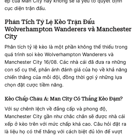
ép của Man City hay không sẽ là yếu tố quyết định
cục diện trận đấu.
Phân Tích Tỷ Lệ Kèo Trận Đấu
Wolverhampton Wanderers và Manchester
City
Phân tích tỷ lệ kèo là một phần không thể thiếu trong
quá trình soi kèo Wolverhampton Wanderers và
Manchester City 16/08. Các nhà cái đã đưa ra những
con số cụ thể, phản ánh đánh giá của họ về khả năng
chiến thắng của mỗi đội, đồng thời gợi ý những lựa
chọn đặt cược tiềm năng.
Kèo Chấp Châu Á: Man City Có Thắng Kèo Đậm?
Với sự chênh lệch về đẳng cấp và phong độ,
Manchester City gần như chắc chắn sẽ được nhà cái
xếp ở kèo trên với mức chấp khá cao. Câu hỏi đặt ra
là liệu họ có thể thắng với cách biệt đủ lớn để vượt